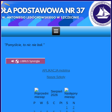
"Pomyślcie, to nic nie boli."
APLIKACJA mobilna
Nasze Szkoły
Sierpień
2026
P
W
Ś
C
Pt
S
N
1
2