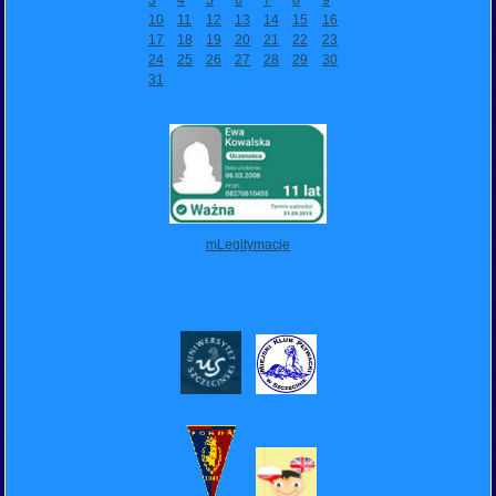
3
4
5
6
7
8
9
10
11
12
13
14
15
16
17
18
19
20
21
22
23
24
25
26
27
28
29
30
31
mLegitymacje